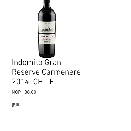
Indomita Gran
Reserve Carmenere
2014, CHILE
MOP 138.00
價
格
數量
*