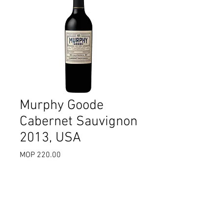
Murphy Goode
Cabernet Sauvignon
2013, USA
MOP 220.00
價
格
數量
*